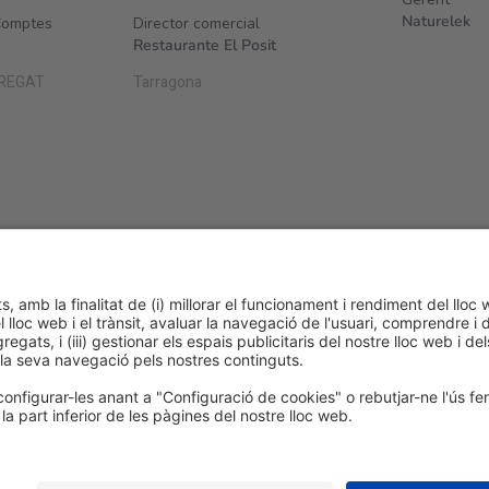
Naturelek
Comptes
Director comercial
Restaurante El Posit
BREGAT
Tarragona
ge 1 - The Horeca Hub
Accés lliure
ca de cookies