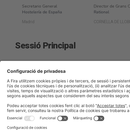
Secretario General
Director de Grans 
Hostelería de España
Rational
Madrid
CORNELLA DE LLO
Sessió Principal
Tech Restaurants
Dimecres 25, 10:00h - 14:30h
|
Talk Sta
Informació general
Avís legal
Política de privacitat
Políti