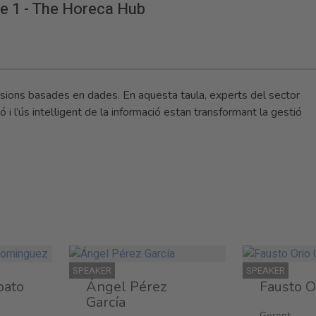
ge 1 - The Horeca Hub
ecisions basades en dades. En aquesta taula, experts del sector
i l’ús intel·ligent de la informació estan transformant la gestió
SPEAKER
SPEAKER
bato
Ángel Pérez
Fausto O
García
Gerent