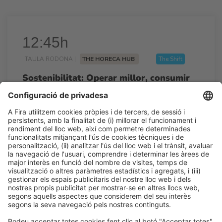
12:45h
TAULA RODONA |
THE HORECA HUB
The Shift
Sostenibilitat: Operar millor, consumir
menys, crear més valor
12:45h - 13:30h
Dt 24
Talk Stage 1 - The Horeca Hub
Accés lliure
LLegir més