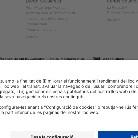
Diego Sucalesca
Carlos Solane
PromArgentina. Agencia
La Rural S.A
Argetina para la Promoción de
Director Comercia
Inversiones y el Comercio
Speaker
Internacional
President Executiu
Speaker
erence Room by Acciona - The Alimentaria Hub
Accés lliure
ca de cookies