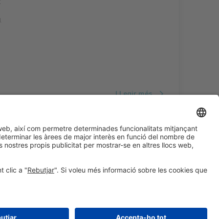
t
l
LLegir més
#ALIMENTARIA2028
a les xarxes socials