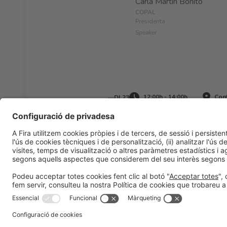
Carla Martín Bonito
COPAL
Presidenta
Speaker
12:00h - 14:00h
Conf
Dl 23
Informació general
Avís legal
Política de privacitat
Políti