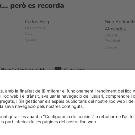
ix… però es recorda
Carlos Reig
Nino Redruell
La Confitería
Almandoz
CEO
FACYRE
Speaker
President
Speaker
 Stage 1 - The Horeca Hub
Accés lliure
ca de cookies