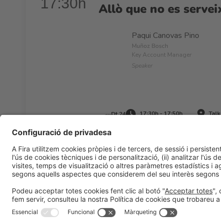
17:30h
Allò que no es serve
Paqui Canovas Pino
Muñoz Bosch
Key Account Manager
Speaker
17:30h - 17:50h
Talk
Dt 24
Informació general
Avís legal
Política de privacitat
Políti