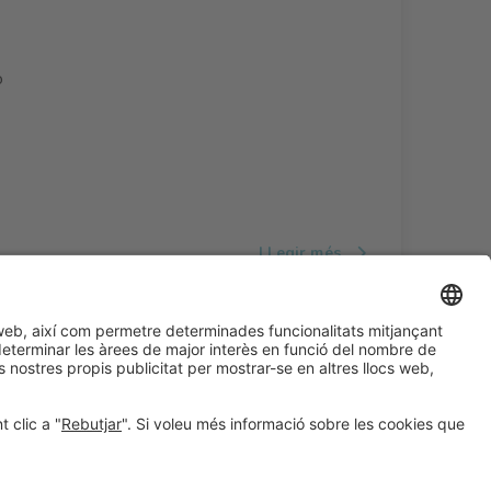
o
LLegir més
#ALIMENTARIA2028
a les xarxes socials