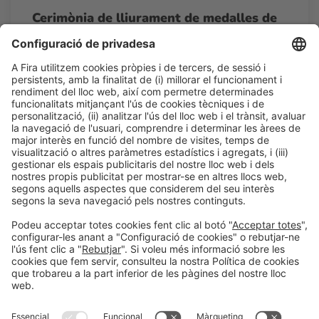
Cerimònia de lliurament de medalles de
la UIBC
18:15h - 18:30h
Dl 23
The Bakery & Pastry Hub
Accés lliure
LLegir més