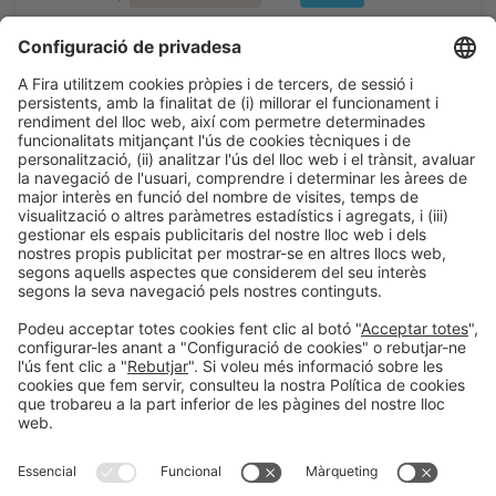
El mapa del nou turisme
13:20h - 13:40h
Dl 23
Talk Stage 2 - The Horeca Hub
Accés lliure
LLegir més