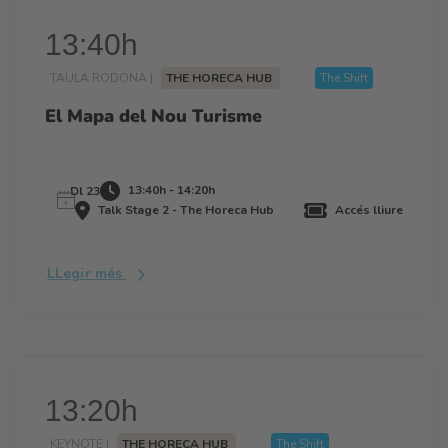
13:40h
TAULA RODONA |
THE HORECA HUB
The Shift
El Mapa del Nou Turisme
13:40h - 14:20h
Dl 23
Talk Stage 2 - The Horeca Hub
Accés lliure
LLegir més
13:20h
KEYNOTE |
THE HORECA HUB
The Shift