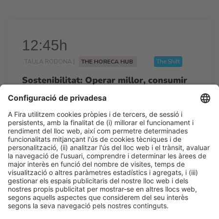
12:45h
TAULA RODONA |
THE HORECA HUB
The Shift
Sostenibilitat: Operar millor, consumir
menys, crear més valor
12:45h - 13:30h
Dt 24
Talk Stage 1 - The Horeca Hub
Accés lliure
LLegir més