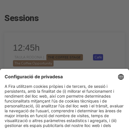
Sessions
12:45h
TAULA RODONA |
THE COFFEE STAGE
Cafè
The Coffee Opportunity
Els secrets del Coffee & Bakery
12:45h - 13:15h
The Coffee Stage
Dl 23
Accés lliure
LLegir més