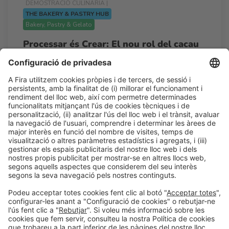
DEMOSTRACIÓ CULINÀRIA |
THE BAKERY & PASTRY HUB
Bakery, Pastry & Gelato
Processar és Crear: El nou rol del cacau
en origen i ingredient en obrador
16:45h - 17:25h
Dl 23
The Bakery & Pastry Hub
Accés lliure
LLegir més