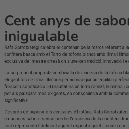
Cent anys de sabo
inigualable
Rafa Gorrotxategi celebra el centenari de la marca referent a la
confitera basca amb el Torró de tòfona blanca amb llima i llimo
exclusiva del mestre artesà on s’uneixen tradició, innovació i ex
La sorprenent proposta combina la delicadesa de la tòfona bla
elegant toc de llima i llimona per aconseguir un equilibri perfec
frescor i sofisticació. El resultat és un torró refinat, lluminós i
per als paladars més exigents, en consonància amb la commem
significativa.
Després de superar els cent anys d’història, Rafa Gorrotxategi
crear nous sabors sense perdre l’essència de la confiteria trad
torró representa fidelment aquest esperit inquiet i creatiu que é