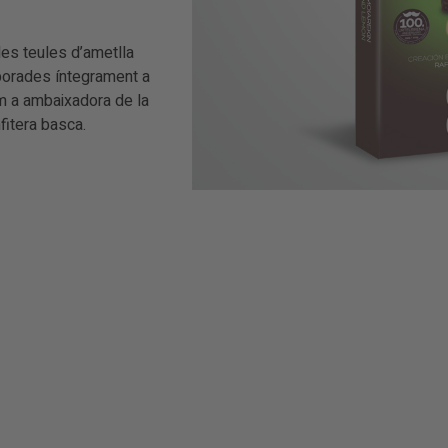
les teules d’ametlla
aborades íntegrament a
om a ambaixadora de la
nfitera basca.