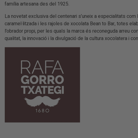
família artesana des del 1925.
La novetat exclusiva del centenari s’uneix a especialitats com 
caramel·litzada i les rajoles de xocolata Bean to Bar, totes el
l’obrador propi, per les quals la marca és reconeguda arreu c
qualitat, la innovació i la divulgació de la cultura xocolatera i co