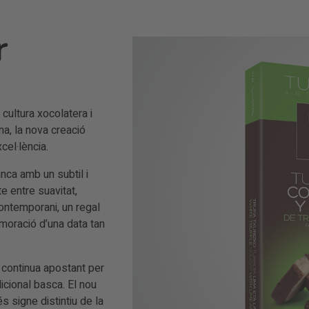
r
 cultura xocolatera i
na, la nova creació
cel·lència.
nca amb un subtil i
te entre suavitat,
 contemporani, un regal
oració d’una data tan
 continua apostant per
icional basca. El nou
s signe distintiu de la