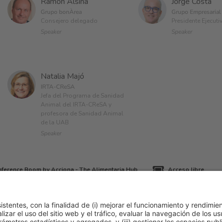
Ramón Alsina
Jorge Costa
Grupo bonÀrea
Grupo Empresarial
Consejero delegado
Presidente Ejecuti
Speaker
Speaker
Natalia Majó
IRTA-CReSA
Jefa del Programa de Sanidad
Animal del IRTA-CReSA y
profesora de Sanidad Animal
de la UAB
Speaker
ference Room by Acciona - The Alimentaria Hub
Acceso libre