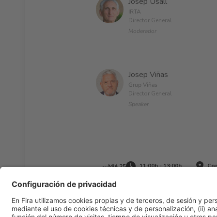
Josep Usall
IRTA
Director General
Moderador
Josep Viñas
Grup Viñas
Director General
Speaker
11:00h - 13:00h
Con
Mié 25