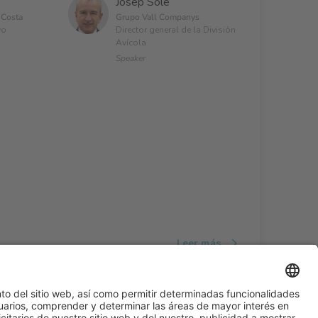
Josep Solé
 Costa
Grupo Vall Companys
vo
Director general de la División
Avícola
Speaker
Leer más