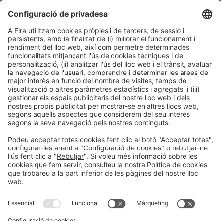
Project Manager & Researcher
Makeat
Sessió Principal
Dimarts 24, 15:30h
Talk Stage 1 - The
Accés
Table&Atmosphere
- 18:30h
Horeca Hub
lliure