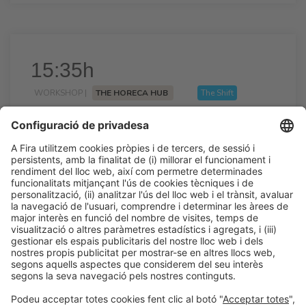
15:35h
WORKSHOP |
THE HORECA HUB
The Shift
Nous sistemes de gestió
15:35h - 17:05h
Dc 25
Talk Stage 1 - The Horeca Hub
Accés lliure
LLegir més