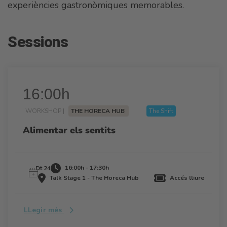
experiències gastronòmiques memorables.
Sessions
16:00h
WORKSHOP |
THE HORECA HUB
The Shift
Alimentar els sentits
16:00h - 17:30h
Dt 24
Talk Stage 1 - The Horeca Hub
Accés lliure
LLegir més