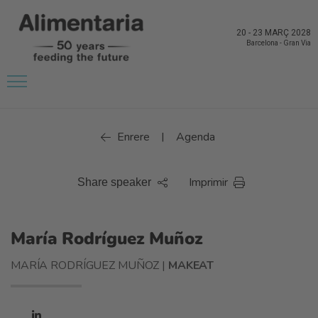
20
-
23 MARÇ 2028
Barcelona
-
Gran Via
Enrere
Agenda
|
Imprimir
Share speaker
María Rodríguez Muñoz
MARÍA RODRÍGUEZ MUÑOZ |
MAKEAT