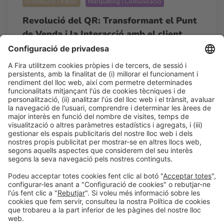
Distribució i Retail
Màrqueting i Comunicació
Revolució del QR: Transformant el Punt
de Venda i la Interacció amb el client
16:00h - 17:00h
Dl 23
Agora By AECOC - The Alimentaria Hub
Accés lliure
LLegir més