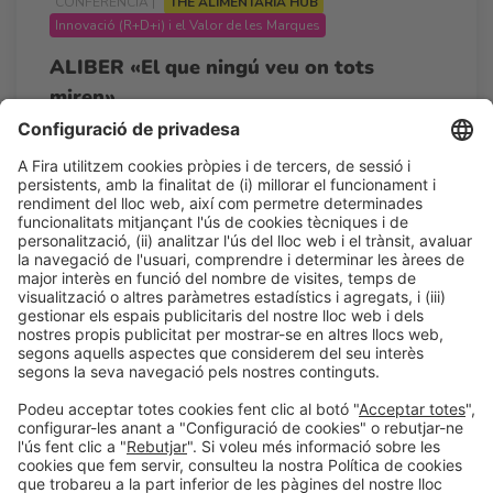
CONFERÈNCIA |
THE ALIMENTARIA HUB
Innovació (R+D+i) i el Valor de les Marques
ALIBER «El que ningú veu on tots
miren»
11:00h - 15:00h
Dl 23
Auditorio - The Alimentaria Hub
Accés lliure
LLegir més