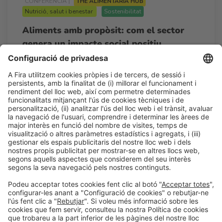
CONFERÈNCIA |
THE ALIMENTARIA HUB
Nutrició, salut i benestar
Sostenibilitat
Aliments amb propòsit: com el sector
genera un impacte social positiu
11:00h - 13:00h
Dt 24
Auditorio - The Alimentaria Hub
Accés lliure
LLegir més