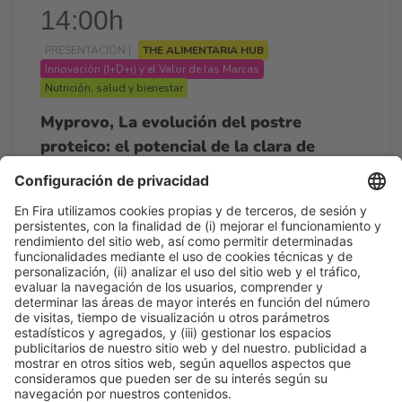
14:00h
PRESENTACIÓN |
THE ALIMENTARIA HUB
Innovación (I+D+i) y el Valor de las Marcas
Nutrición, salud y bienestar
Myprovo, La evolución del postre
proteico: el potencial de la clara de
huevo
14:00h - 14:15h
Lun 23
Agora By AECOC - The Alimentaria Hub
Acceso libre
Leer más