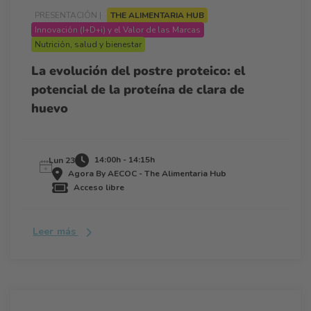
PRESENTACIÓN |
THE ALIMENTARIA HUB
Innovación (I+D+i) y el Valor de las Marcas
Nutrición, salud y bienestar
La evolución del postre proteico: el
potencial de la proteína de clara de
huevo
14:00h - 14:15h
Lun 23
Agora By AECOC - The Alimentaria Hub
Acceso libre
Leer más