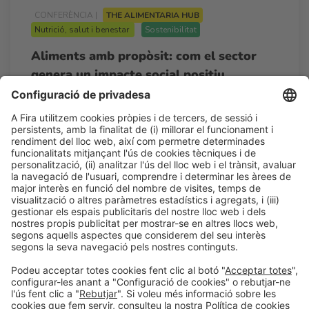
CONFERÈNCIA |
THE ALIMENTARIA HUB
Nutrició, salut i benestar
Sostenibilitat
Aliments amb propòsit: com el sector
genera un impacte social positiu
11:00h - 13:00h
Dt 24
Auditorio - The Alimentaria Hub
Accés lliure
LLegir més