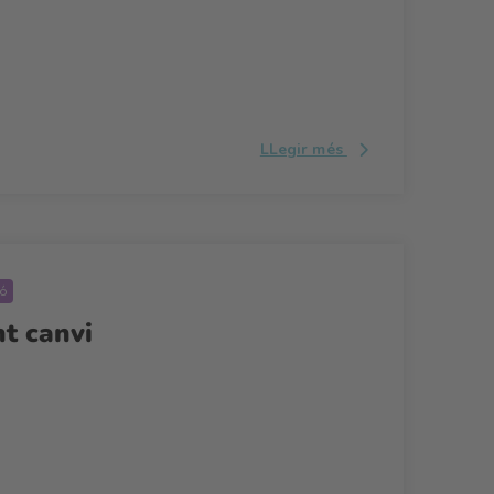
LLegir més
ió
t canvi