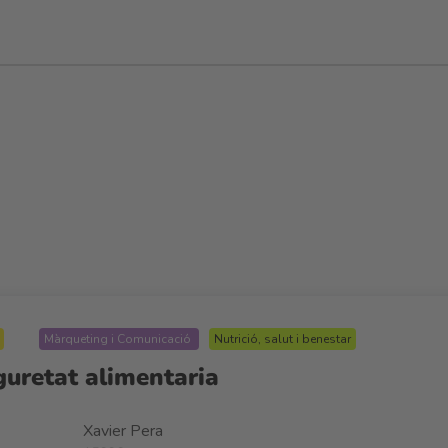
Màrqueting i Comunicació
Nutrició, salut i benestar
guretat alimentaria
Xavier Pera