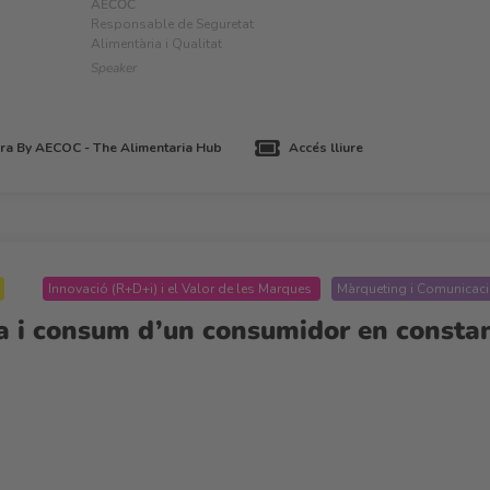
AECOC
Responsable de Seguretat
Alimentària i Qualitat
Speaker
a By AECOC - The Alimentaria Hub
Accés lliure
Innovació (R+D+i) i el Valor de les Marques
Màrqueting i Comunicac
 i consum d’un consumidor en constan