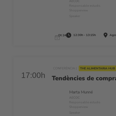
AECOC
Responsable estudis
Shopperview
Speaker
12:30h - 13:15h
Agor
Dt 24
CONFERÈNCIA |
THE ALIMENTARIA HUB
17:00h
Tendències de compra
Marta Munné
AECOC
Responsable estudis
Shopperview
Speaker