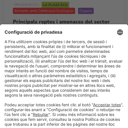
PRESENTACIÓ |
LA PLAZA ECO
Aliments amb Certificació Ecològica
Organic
Principals reptes i amenaces del sector
de l’alimentació ecològica a Catalunya
17:00h - 18:00h
La Plaza Eco
Dc 25
Accés lliure
LLegir més