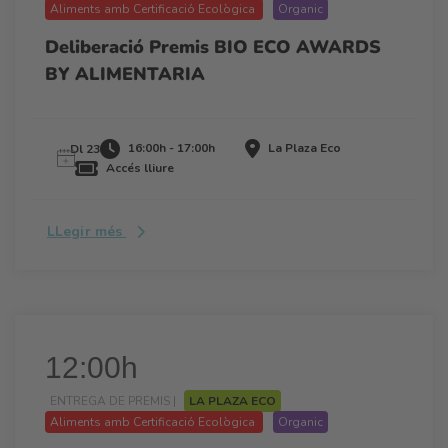
Aliments amb Certificació Ecològica
Organic
Deliberació Premis BIO ECO AWARDS
BY ALIMENTARIA
16:00h - 17:00h
La Plaza Eco
Dl 23
Accés lliure
LLegir més
12:00h
ENTREGA DE PREMIS |
LA PLAZA ECO
Aliments amb Certificació Ecològica
Organic