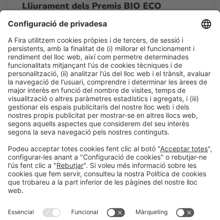
Lliurament dels Premis BIO ECO
AWARDS BY ALIMENTARIA
12:00h - 13:00h
La Plaza Eco
Dc 25
Accés lliure
LLegir més