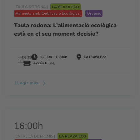
TAULA RODONA |
LA PLAZA ECO
Aliments amb Certificació Ecològica
Organic
Taula rodona: L’alimentació ecològica
està en el seu moment decisiu?
12:00h - 13:00h
La Plaza Eco
Dl 23
Accés lliure
LLegir més
16:00h
ENTREGA DE PREMIS |
LA PLAZA ECO