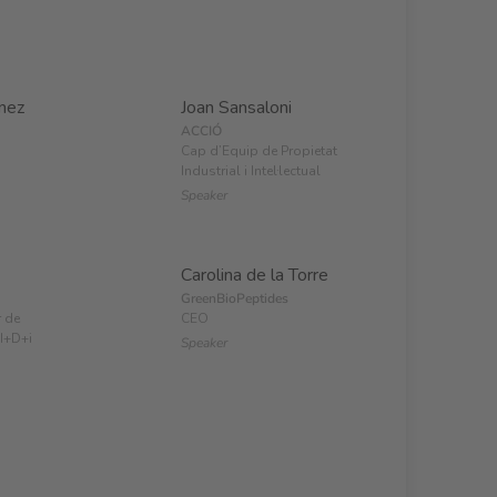
nez
Joan Sansaloni
ACCIÓ
Cap d’Equip de Propietat
Industrial i Intel·lectual
Speaker
Carolina de la Torre
GreenBioPeptides
r de
CEO
 I+D+i
Speaker