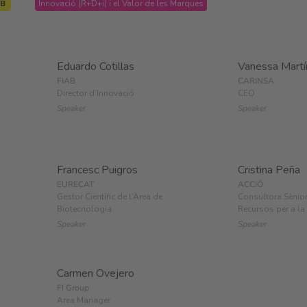
UB
Innovació (R+D+i) i el Valor de les Marques
Eduardo Cotillas
Vanessa Martí
FIAB
CARINSA
Director d’Innovació
CEO
Speaker
Speaker
Francesc Puigros
Cristina Peña
EURECAT
ACCIÓ
Gestor Científic de l’Àrea de
Consultora Sènio
Biotecnologia
Recursos per a la
Speaker
Speaker
Carmen Ovejero
FI Group
Area Manager