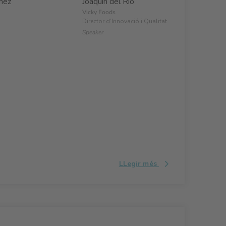
nez
Joaquin del Río
Vicky Foods
Director d’Innovació i Qualitat
Speaker
LLegir més