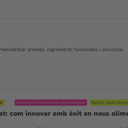
rcialitzar aromes, ingredients funcionals i solucions
UB
Innovació (R+D+i) i el Valor de les Marques
Nutrició, salut i benest
at: com innovar amb èxit en nous alim