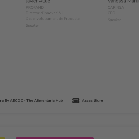
Javier Allué
Vanessa Martí
PROFAND
CARINSA
Director d’Innovació i
CEO
Desenvolupament de Producte
Speaker
Speaker
a By AECOC - The Alimentaria Hub
Accés lliure