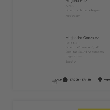
Begoña Ruiz
AINIA
Directora de Tecnologies
Moderador
Alejandro González
PASCUAL
Director d’Innovació, I+D,
Qualitat, Salut i Assumptes
Regulatoris
Speaker
17:00h - 17:45h
Agor
Dt 24