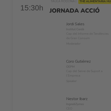
TAULA RODONA |
THE ALIMENTARIA H
15:30h
JORNADA ACCIÓ
Jordi Sales
Institut Cerdà
Cap del Informe de Tendències
de Gran Consum
Moderador
Coro Gutiérrez
OEPM
Cap del Servei de Suport a
l’Empresa
Speaker
Nestor Ibarz
IngrediZymes
CEO